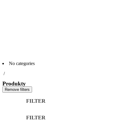
No categories
/
Produkty
Remove filters
FILTER
Značka
FILTER
Kategória
Značka