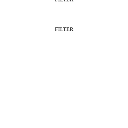
Značka
Kategória
FILTER
Značka
Kategória
Reset