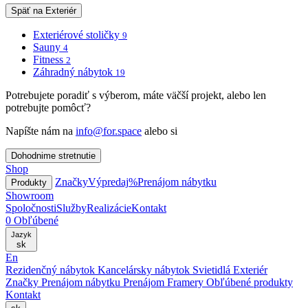
Späť na Exteriér
Exteriérové stoličky
9
Sauny
4
Fitness
2
Záhradný nábytok
19
Potrebujete poradiť s výberom, máte väčší projekt, alebo len
potrebujte pomôcť?
Napíšte nám na
info@for.space
alebo si
Dohodnime stretnutie
Shop
Značky
Výpredaj
%
Prenájom nábytku
Produkty
Showroom
Spoločnosti
Služby
Realizácie
Kontakt
0
Obľúbené
Jazyk
sk
En
Rezidenčný nábytok
Kancelársky nábytok
Svietidlá
Exteriér
Značky
Prenájom nábytku
Prenájom Framery
Obľúbené produkty
Kontakt