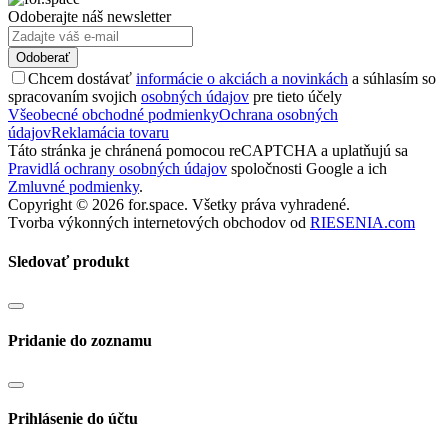
Odoberajte náš newsletter
Odoberať
Chcem dostávať
informácie o akciách a novinkách
a súhlasím so
spracovaním svojich
osobných údajov
pre tieto účely
Všeobecné obchodné podmienky
Ochrana osobných
údajov
Reklamácia tovaru
Táto stránka je chránená pomocou reCAPTCHA a uplatňujú sa
Pravidlá ochrany osobných údajov
spoločnosti Google a ich
Zmluvné podmienky
.
Copyright © 2026 for.space. Všetky práva vyhradené.
Tvorba výkonných internetových obchodov od
RIESENIA.com
Sledovať produkt
Pridanie do zoznamu
Prihlásenie do účtu