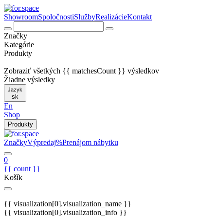
Showroom
Spoločnosti
Služby
Realizácie
Kontakt
Značky
Kategórie
Produkty
Zobraziť všetkých {{ matchesCount }} výsledkov
Žiadne výsledky
Jazyk
sk
En
Shop
Produkty
Značky
Výpredaj
%
Prenájom nábytku
0
{{ count }}
Košík
{{ visualization[0].visualization_name }}
{{ visualization[0].visualization_info }}