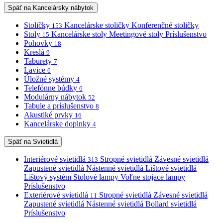
Späť na Kancelársky nábytok
Stoličky
Kancelárske stoličky
Konferenčné stoličky
153
Stoly
Kancelárske stoly
Meetingové stoly
Príslušenstvo
15
Pohovky
18
Kreslá
9
Taburety
7
Lavice
6
Úložné systémy
4
Telefónne búdky
6
Modulárny nábytok
52
Tabule a príslušenstvo
8
Akustiké prvky
16
Kancelárske doplnky
4
Späť na Svietidlá
Interiérové svietidlá
Stropné svietidlá
Závesné svietidlá
313
Zapustené svietidlá
Nástenné svietidlá
Lištové svietidlá
Lištový systém
Stolové lampy
Voľne stojace lampy
Príslušenstvo
Exteriérové svietidlá
Stropné svietidlá
Závesné svietidlá
11
Zapustené svietidlá
Nástenné svietidlá
Bollard svietidlá
Príslušenstvo