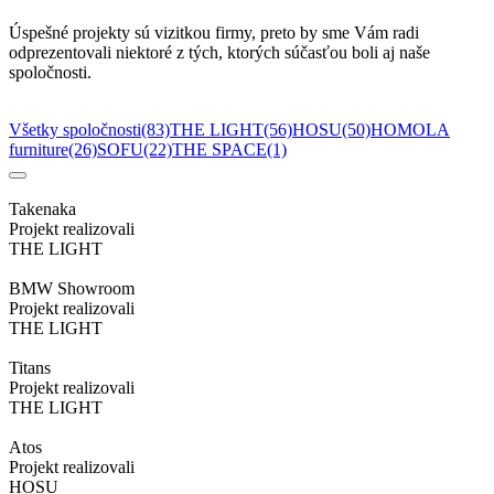
Úspešné projekty sú vizitkou firmy, preto by sme Vám radi
odprezentovali niektoré z tých, ktorých súčasťou boli aj naše
spoločnosti.
Všetky spoločnosti
(83)
THE LIGHT
(56)
HOSU
(50)
HOMOLA
furniture
(26)
SOFU
(22)
THE SPACE
(1)
Takenaka
Projekt realizovali
THE LIGHT
BMW Showroom
Projekt realizovali
THE LIGHT
Titans
Projekt realizovali
THE LIGHT
Atos
Projekt realizovali
HOSU