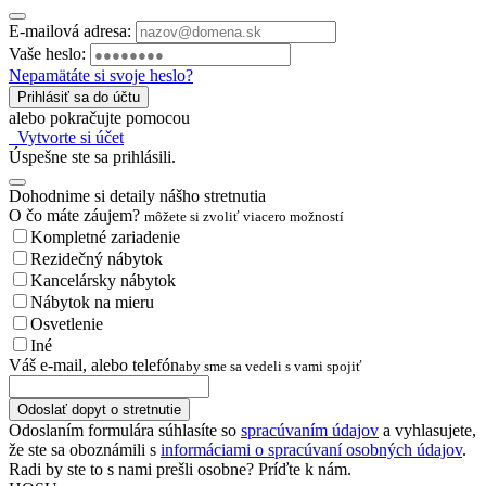
E-mailová adresa:
Vaše heslo:
Nepamätáte si svoje heslo?
Prihlásiť sa do účtu
alebo pokračujte pomocou
Vytvorte si účet
Úspešne ste sa prihlásili.
Dohodnime si detaily nášho stretnutia
O čo máte záujem?
môžete si zvoliť viacero možností
Kompletné zariadenie
Rezidečný nábytok
Kancelársky nábytok
Nábytok na mieru
Osvetlenie
Iné
Váš e-mail, alebo telefón
aby sme sa vedeli s vami spojiť
Odoslať dopyt o stretnutie
Odoslaním formulára súhlasíte so
spracúvaním údajov
a vyhlasujete,
že ste sa oboznámili s
informáciami o spracúvaní osobných údajov
.
Radi by ste to s nami prešli osobne? Príďte k nám.