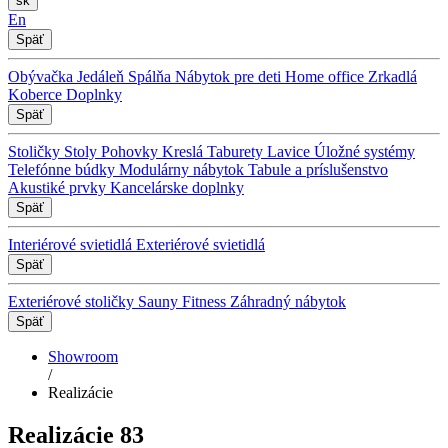
sk
En
Späť
Obývačka
Jedáleň
Spálňa
Nábytok pre deti
Home office
Zrkadlá
Koberce
Doplnky
Späť
Stoličky
Stoly
Pohovky
Kreslá
Taburety
Lavice
Úložné systémy
Telefónne búdky
Modulárny nábytok
Tabule a príslušenstvo
Akustiké prvky
Kancelárske doplnky
Späť
Interiérové svietidlá
Exteriérové svietidlá
Späť
Exteriérové stoličky
Sauny
Fitness
Záhradný nábytok
Späť
Showroom
/
Realizácie
Realizácie
83