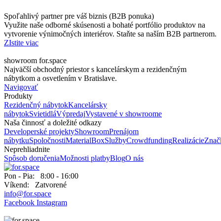
Spoľahlivý partner pre váš biznis (B2B ponuka)
Využite naše odborné skúsenosti a bohaté portfólio produktov na
vytvorenie výnimočných interiérov. Staňte sa naším B2B partnerom.
ZIstite viac
showroom for.space
Najväčší obchodný priestor s kancelárskym a rezidenčným
nábytkom a osvetlením v Bratislave.
Navigovať
Produkty
Rezidenčný nábytok
Kancelársky
nábytok
Svietidlá
Výpredaj
Vystavené v showroome
Naša činnosť a doležité odkazy
Developerské projekty
Showroom
Prenájom
nábytku
Spoločnosti
MaterialBox
Služby
Crowdfunding
Realizácie
Znač
Neprehliadnite
Spôsob doručenia
Možnosti platby
Blog
O nás
Pon - Pia: 8:00 - 16:00
Víkend: Zatvorené
info@for.space
Facebook
Instagram