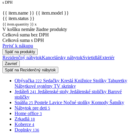
s DPH
{{ item.name }}
{{ item.model }}
{{ item.status }}
{{ item.quantity }} x
V košíku nemáte žiadne produkty
Celková suma bez DPH
Celková suma s DPH
Prejsť k nákupu
Späť na produkty
Rezidenčný nábytok
Kancelársky nábytok
Svietidlá
Exteriér
Zavrieť
Späť na Rezidenčný nábytok
Obývačka
Sedačky
Kreslá
Knižnice
Stolíky
Taburetky
222
Nábytkové systémy
TV skrinky
Jedáleň
Jedálenské stoly
Jedálenské stoličky
Barové
241
stoličky
Spálňa
Postele
Lavice
Nočné stolíky
Komody
Šatníky
25
Nábytok pre deti
5
Home office
3
Zrkadlá
18
Koberce
4
Doplnky
136