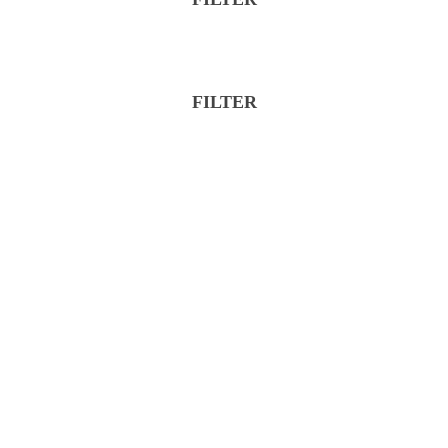
Značka
Kategória
FILTER
Značka
Kategória
Reset