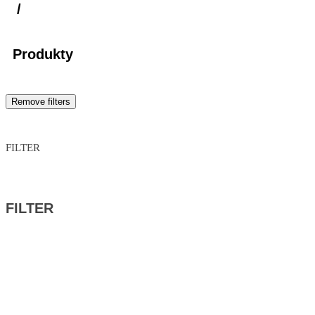
/
Produkty
Remove filters
Značka
FILTER
Kategória
FILTER
Značka
Kategória
Reset