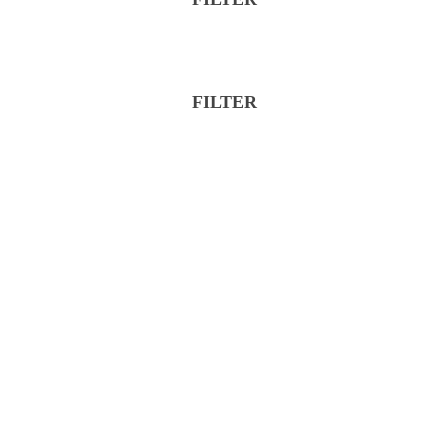
Značka
Kategória
FILTER
Značka
Kategória
Reset