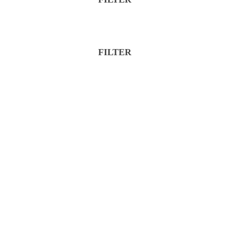
Značka
Kategória
FILTER
Značka
Kategória
Reset