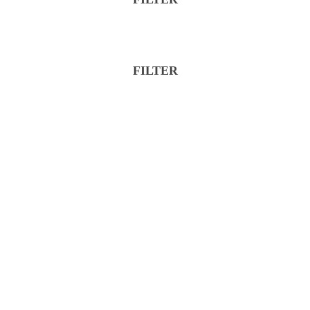
Značka
Kategória
FILTER
Značka
Kategória
Reset