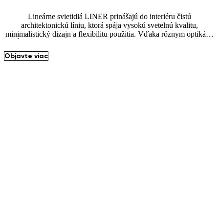
Lineárne svietidlá LINER prinášajú do interiéru čistú
architektonickú líniu, ktorá spája vysokú svetelnú kvalitu,
minimalistický dizajn a flexibilitu použitia. Vďaka rôznym optikám,
dĺžkam a možnostiam montáže sa stávajú prirodzeným prvkom
moderných kancelárií, reprezentatívnych priestorov aj kreatívnych
Objavte viac
kompozícií.